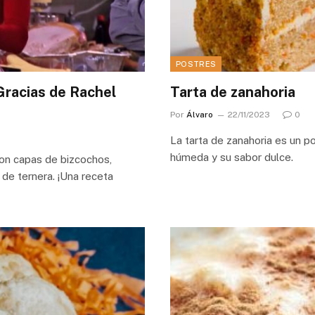
POSTRES
Gracias de Rachel
Tarta de zanahoria
Por
Álvaro
22/11/2023
0
La tarta de zanahoria es un po
húmeda y su sabor dulce.
con capas de bizcochos,
 de ternera. ¡Una receta