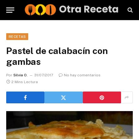
RECETAS
Pastel de calabacín con
gambas
Por
Silvia O.
31/07/2017
No hay comentarios
2 Mins Lectura