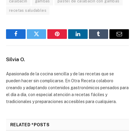
calabacín
gambas
pastel de calabacín con gambas
recetas saludables
Facebook
Twitter
Pinterest
LinkedIn
Tumblr
Correo
electró
Silvia O.
Apasionada de la cocina sencilla y de las recetas que se
pueden hacer sin complicarse. En Otra Receta colaboro
creando y adaptando contenidos gastronómicos pensados para
el día a día, con especial atención a recetas fáciles y
tradicionales y preparaciones accesibles para cualquiera.
RELATED *POSTS