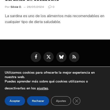
Por
Silvia O.
28/05/2024
0
La sardina es uno de los alimentos más recomendables en
cualquier tipo de dieta saludable.
Facebook
X
Bluesky
RSS
(Twitter)
Utilizamos cookies para ofrecerte la mejor experiencia en
© 2026 Otra Receta | Todos los derechos reservados
nuestra web.
Puedes aprender más sobre qué cookies utilizamos o
desactivarlas en los
ajustes
.
CERRAR EL BANNE
Aceptar
Rechazar
Ajustes