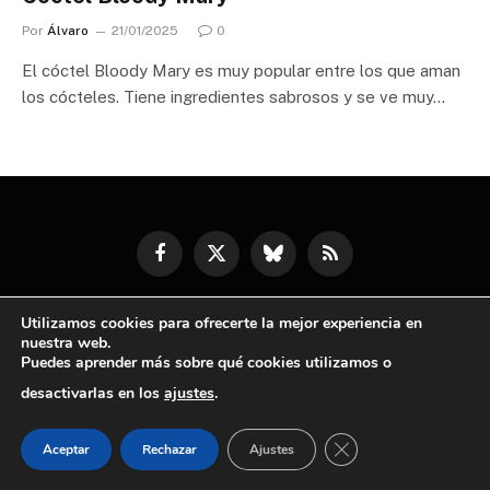
Por
Álvaro
21/01/2025
0
El cóctel Bloody Mary es muy popular entre los que aman
los cócteles. Tiene ingredientes sabrosos y se ve muy…
Facebook
X
Bluesky
RSS
(Twitter)
Utilizamos cookies para ofrecerte la mejor experiencia en
© 2026 Otra Receta | Todos los derechos reservados
nuestra web.
Puedes aprender más sobre qué cookies utilizamos o
desactivarlas en los
ajustes
.
CERRAR EL BANNE
Aceptar
Rechazar
Ajustes