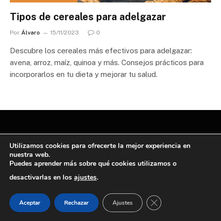
Tipos de cereales para adelgazar
Por
Álvaro
15/11/2023
0
Descubre los cereales más efectivos para adelgazar:
avena, arroz, maíz, quinoa y más. Consejos prácticos para
incorporarlos en tu dieta y mejorar tu salud.
Utilizamos cookies para ofrecerte la mejor experiencia en
Facebook
X
Bluesky
RSS
nuestra web.
(Twitter)
Puedes aprender más sobre qué cookies utilizamos o
desactivarlas en los
ajustes
.
© 2026 Otra Receta | Todos los derechos reservados
CERRAR EL BANNE
Aceptar
Rechazar
Ajustes