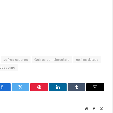
gofres caseros
Gofres con chocolate
gofres dulces
 desayuno
Facebook
Twitter
Pinterest
LinkedIn
Tumblr
Correo
electróni
Página
Facebook
X